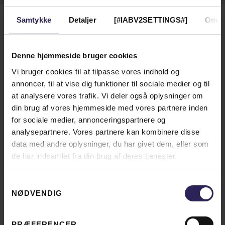
Samtykke
Detaljer
[#IABV2SETTINGS#]
Om
Amager Boulevard 4
2300 København S
Denne hjemmeside bruger cookies
Danmark
Vi bruger cookies til at tilpasse vores indhold og
annoncer, til at vise dig funktioner til sociale medier og til
ÅBN PÅ KORT
at analysere vores trafik. Vi deler også oplysninger om
din brug af vores hjemmeside med vores partnere inden
for sociale medier, annonceringspartnere og
analysepartnere. Vores partnere kan kombinere disse
data med andre oplysninger, du har givet dem, eller som
de har indsamlet fra din brug af deres tjenester.
Samtykkevalg
NØDVENDIG
PRÆFERENCER